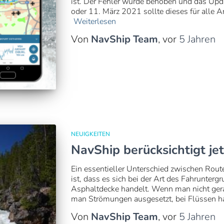
ist. Der Fehler wurde behoben und das Upd
oder 11. März 2021 sollte dieses für alle A
Weiterlesen
Von
NavShip Team
, vor
5 Jahren
NEUIGKEITEN
NavShip berücksichtigt j
Ein essentieller Unterschied zwischen Rou
ist, dass es sich bei der Art des Fahrunterg
Asphaltdecke handelt. Wenn man nicht gera
man Strömungen ausgesetzt, bei Flüssen ha
Von
NavShip Team
, vor
5 Jahren