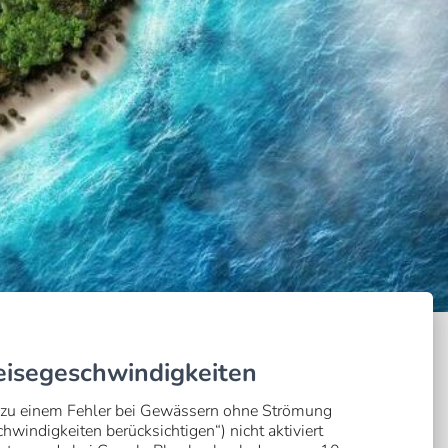
eisegeschwindigkeiten
s zu einem Fehler bei Gewässern ohne Strömung
windigkeiten berücksichtigen“) nicht aktiviert