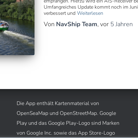
empfangen. Hierzu wird ein AIS-Receiver ben
Umfangreiches Update kommt noch im Juni 
verbessert und
Weiterlesen
Von
NavShip Team
, vor
5 Jahren
Die App enthält Kartenmaterial von
OpenSeaMap und OpenStreetMap. Google
Play und das Google Play-Logo sind Marken
von Google Inc. sowie das App Store-Logo