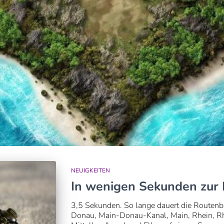
NEUIGKEITEN
In wenigen Sekunden zur
3,5 Sekunden. So lange dauert die Routen
Donau, Main-Donau-Kanal, Main, Rhein, R