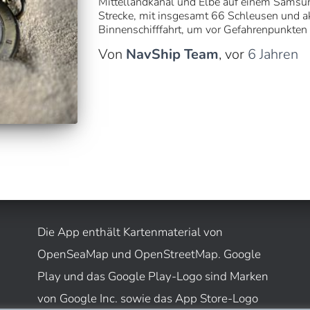
Mittellandkanal und Elbe auf einem Samsun
Strecke, mit insgesamt 66 Schleusen und a
Binnenschifffahrt, um vor Gefahrenpunkten
Von
NavShip Team
, vor
6 Jahren
Die App enthält Kartenmaterial von
OpenSeaMap und OpenStreetMap. Google
Play und das Google Play-Logo sind Marken
von Google Inc. sowie das App Store-Logo