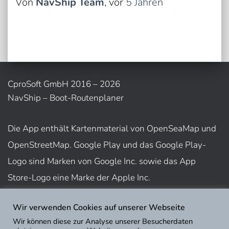
Von
NavShip Team
, vor
5 Jahren
CproSoft GmbH 2016 – 2026
NavShip – Boot-Routenplaner
Die App enthält Kartenmaterial von OpenSeaMap und
OpenStreetMap. Google Play und das Google Play-
Logo sind Marken von Google Inc. sowie das App
Store-Logo eine Marke der Apple Inc.
Wir verwenden Cookies auf unserer Webseite
Nutzungsbedingungen
Wir können diese zur Analyse unserer Besucherdaten
Impressum