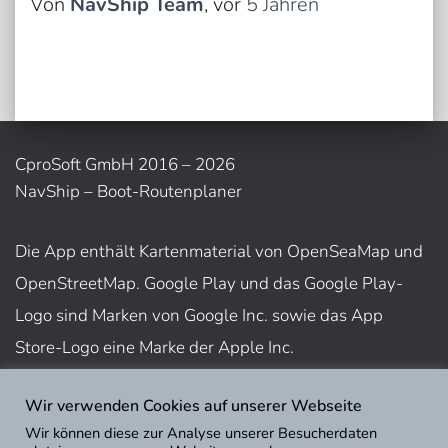
Von
NavShip Team
, vor
5 Jahren
CproSoft GmbH 2016 – 2026
NavShip – Boot-Routenplaner
Die App enthält Kartenmaterial von OpenSeaMap und
OpenStreetMap. Google Play und das Google Play-
Logo sind Marken von Google Inc. sowie das App
Store-Logo eine Marke der Apple Inc.
Wir verwenden Cookies auf unserer Webseite
Nutzungsbedingungen
Wir können diese zur Analyse unserer Besucherdaten
Impressum