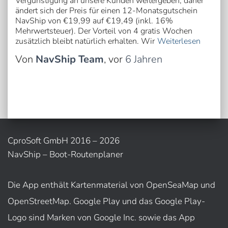
Vergünstigung an unsere Kunden weitergeben, daher
ändert sich der Preis für einen 12-Monatsgutschein
NavShip von €19,99 auf €19,49 (inkl. 16%
Mehrwertsteuer). Der Vorteil von 4 gratis Wochen
zusätzlich bleibt natürlich erhalten. Wir
Weiterlesen
Von
NavShip Team
, vor
6 Jahren
CproSoft GmbH 2016 – 2026
NavShip – Boot-Routenplaner
Die App enthält Kartenmaterial von OpenSeaMap und
OpenStreetMap. Google Play und das Google Play-
Logo sind Marken von Google Inc. sowie das App