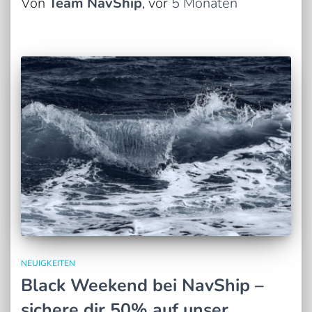
Von
Team NavShip
, vor
5 Monaten
NEUIGKEITEN
Black Weekend bei NavShip –
sichere dir 50% auf unser