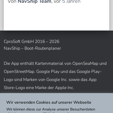
Von
NavShip Team
, vor
5 Jahren
CproSoft GmbH 2016 – 2026
NavShip – Boot-Routenplaner
Die App enthält Kartenmaterial von OpenSeaMap und
OpenStreetMap. Google Play und das Google Play-
Logo sind Marken von Google Inc. sowie das App
Store-Logo eine Marke der Apple Inc.
Wir verwenden Cookies auf unserer Webseite
Nutzungsbedingungen
Wir können diese zur Analyse unserer Besucherdaten
Impressum