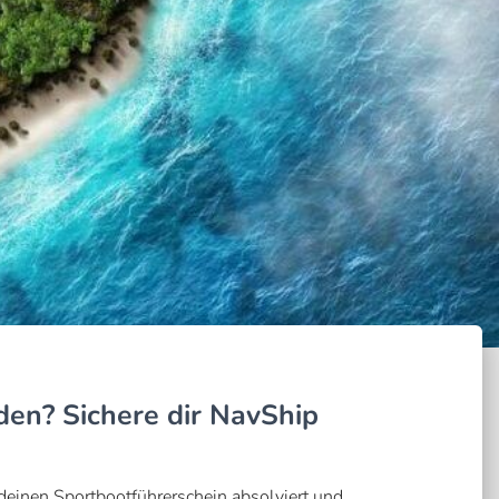
den? Sichere dir NavShip
deinen Sportbootführerschein absolviert und