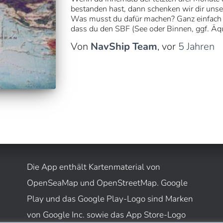
bestanden hast, dann schenken wir dir uns
Was musst du dafür machen? Ganz einfach 
dass du den SBF (See oder Binnen, ggf. Äqu
Von
NavShip Team
, vor
5 Jahren
Die App enthält Kartenmaterial von
OpenSeaMap und OpenStreetMap. Google
Play und das Google Play-Logo sind Marken
von Google Inc. sowie das App Store-Logo