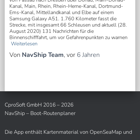
von Passau nach Dresden über Donau, Main-Donau-
Kanal, Main, Rhein, Rhein-Herne-Kanal, Dortmund-
Ems-Kanal, Mittellandkanal und Elbe auf einem
Samsung Galaxy A51. 1.760 Kilometer fasst die
Strecke, mit insgesamt 66 Schleusen und aktuell (28.
August 2020) 131 Nachrichten für die
Binnenschifffahrt, um vor Gefahrenpunkten zu warnen
Weiterlesen
Von
NavShip Team
, vor
6 Jahren
CproSoft GmbH 2016 – 2026
NavShip – Boot-Routenplaner
Die App enthält Kartenmaterial von OpenSeaMap und