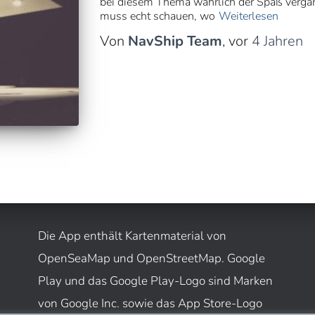
bei diesem Thema wahrlich der Spaß vergan
muss echt schauen, wo
Weiterlesen
Von
NavShip Team
, vor
4 Jahren
Die App enthält Kartenmaterial von
OpenSeaMap und OpenStreetMap. Google
Play und das Google Play-Logo sind Marken
von Google Inc. sowie das App Store-Logo