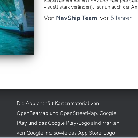
Neben einem neuen Look and Feel (die Seit
visuell stark verändert), ist nun auch der A
Von
NavShip Team
, vor
5 Jahren
Die App enthält Kartenmaterial von
OpenSeaMap und OpenStreetMap. Google
Play und das Google Play-Logo sind Marken
von Google Inc. sowie das App Store-Logo