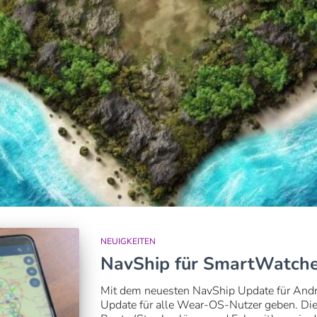
NEUIGKEITEN
NavShip für SmartWatch
Mit dem neuesten NavShip Update für Andro
Update für alle Wear-OS-Nutzer geben. Die