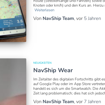
Route (Streckenlänge und Fahrzeit) sowie d
Knoten oder km/h) und den Kurs an. Hierz
Weiterlesen
Von
NavShip Team
, vor
5 Jahren
NEUIGKEITEN
NavShip Wear
Im Zeitalter des digitalen Fortschritts gibt
auf Google Play oder im App Store vertrete
handelt es sich um die Smartwatch. Die Ak
Zeit lang problematisch; dies hat sich jedoc
Von
NavShip Team
, vor
7 Jahren