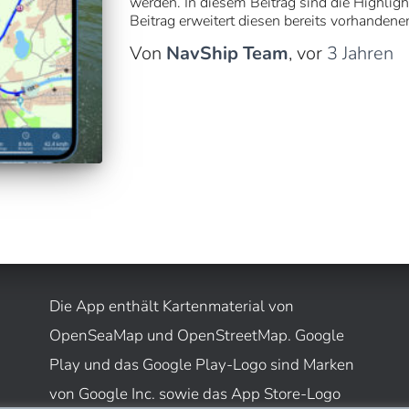
werden. In diesem Beitrag sind die Highlig
Beitrag erweitert diesen bereits vorhanden
Von
NavShip Team
, vor
3 Jahren
Die App enthält Kartenmaterial von
OpenSeaMap und OpenStreetMap. Google
Play und das Google Play-Logo sind Marken
von Google Inc. sowie das App Store-Logo