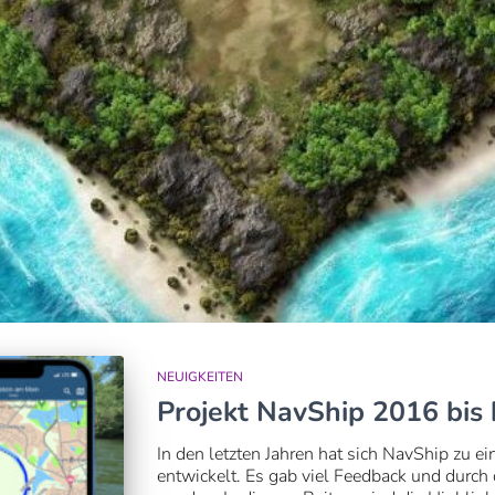
NEUIGKEITEN
Projekt NavShip 2016 bis
In den letzten Jahren hat sich NavShip zu e
entwickelt. Es gab viel Feedback und durch