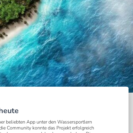
 heute
iner beliebten App unter den Wassersportlern
 die Community konnte das Projekt erfolgreich