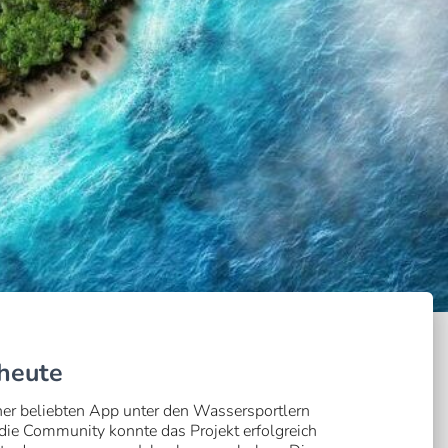
 heute
iner beliebten App unter den Wassersportlern
 die Community konnte das Projekt erfolgreich