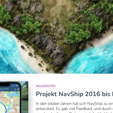
NEUIGKEITEN
Projekt NavShip 2016 bis
In den letzten Jahren hat sich NavShip zu e
entwickelt. Es gab viel Feedback und durch