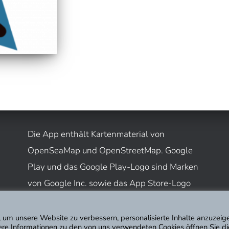
Die App enthält Kartenmaterial von
OpenSeaMap und OpenStreetMap. Google
Play und das Google Play-Logo sind Marken
von Google Inc. sowie das App Store-Logo
eine Marke der Apple Inc.
 um unsere Website zu verbessern, personalisierte Inhalte anzuzeig
tere Informationen zu den von uns verwendeten Cookies öffnen Sie di