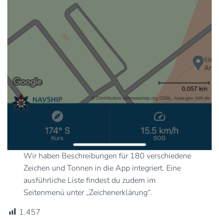
Wir haben Beschreibungen für 180 verschiedene
Zeichen und Tonnen in die App integriert. Eine
ausführliche Liste findest du zudem im
Seitenmenü unter „Zeichenerklärung“.
1.457