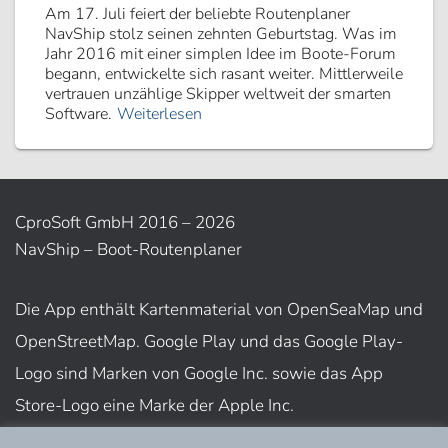
Am 17. Juli feiert der beliebte Routenplaner
NavShip stolz seinen zehnten Geburtstag. Was im
Jahr 2016 mit einer simplen Idee im Boote-Forum
begann, entwickelte sich rasant weiter. Mittlerweile
vertrauen unzählige Skipper weltweit der smarten
Software.
Weiterlesen
CproSoft GmbH 2016 – 2026
NavShip – Boot-Routenplaner
Die App enthält Kartenmaterial von OpenSeaMap und
OpenStreetMap. Google Play und das Google Play-
Logo sind Marken von Google Inc. sowie das App
Store-Logo eine Marke der Apple Inc.