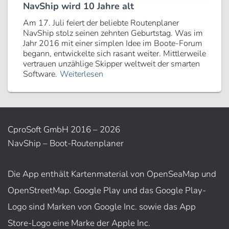
NavShip wird 10 Jahre alt
Am 17. Juli feiert der beliebte Routenplaner
NavShip stolz seinen zehnten Geburtstag. Was im
Jahr 2016 mit einer simplen Idee im Boote-Forum
begann, entwickelte sich rasant weiter. Mittlerweile
vertrauen unzählige Skipper weltweit der smarten
Software.
Weiterlesen
CproSoft GmbH 2016 – 2026
NavShip – Boot-Routenplaner
Die App enthält Kartenmaterial von OpenSeaMap und
OpenStreetMap. Google Play und das Google Play-
Logo sind Marken von Google Inc. sowie das App
Store-Logo eine Marke der Apple Inc.