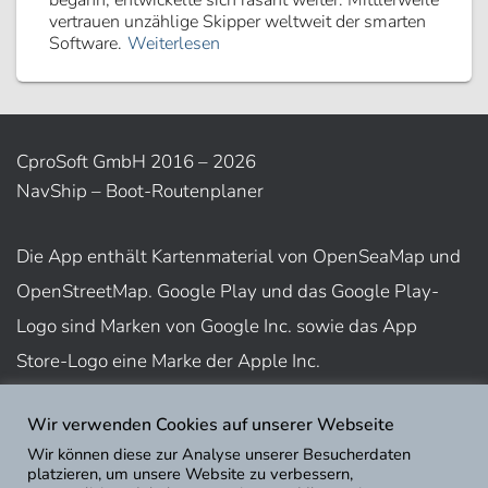
begann, entwickelte sich rasant weiter. Mittlerweile
vertrauen unzählige Skipper weltweit der smarten
Software.
Weiterlesen
CproSoft GmbH 2016 – 2026
NavShip – Boot-Routenplaner
Die App enthält Kartenmaterial von OpenSeaMap und
OpenStreetMap. Google Play und das Google Play-
Logo sind Marken von Google Inc. sowie das App
Store-Logo eine Marke der Apple Inc.
Wir verwenden Cookies auf unserer Webseite
Nutzungsbedingungen
Wir können diese zur Analyse unserer Besucherdaten
Impressum
platzieren, um unsere Website zu verbessern,