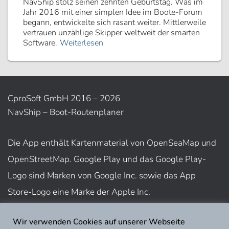
NavShip stolz seinen zehnten Geburtstag. Was im
Jahr 2016 mit einer simplen Idee im Boote-Forum
begann, entwickelte sich rasant weiter. Mittlerweile
vertrauen unzählige Skipper weltweit der smarten
Software.
Weiterlesen
CproSoft GmbH 2016 – 2026
NavShip – Boot-Routenplaner
Die App enthält Kartenmaterial von OpenSeaMap und
OpenStreetMap. Google Play und das Google Play-
Logo sind Marken von Google Inc. sowie das App
Store-Logo eine Marke der Apple Inc.
Wir verwenden Cookies auf unserer Webseite
Nutzungsbedingungen