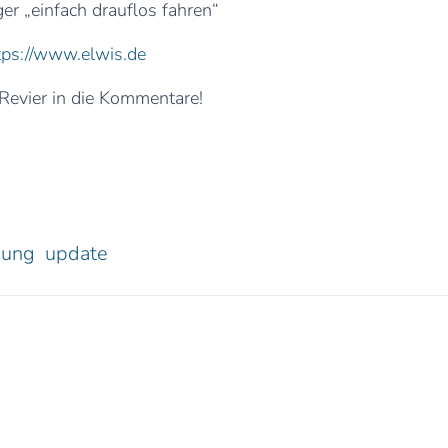
r „einfach drauflos fahren“
tps://www.elwis.de
 Revier in die Kommentare!
nung
update
0 Kommentare