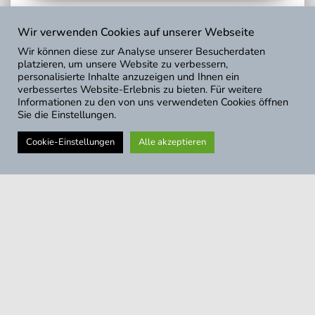
NEUIGKEITEN
Wir verwenden Cookies auf unserer Webseite
Boatrouting App und Website verbessert
Wir können diese zur Analyse unserer Besucherdaten
Nach einigen Fehlerberichten in den vergangenen
platzieren, um unsere Website zu verbessern,
personalisierte Inhalte anzuzeigen und Ihnen ein
Wochen haben wir uns nun wieder auf Boatrouting
verbessertes Website-Erlebnis zu bieten. Für weitere
fokussiert. Als „einfache“ Alternative zur
Informationen zu den von uns verwendeten Cookies öffnen
mächtigeren NavShip-App und dem einfachen
Sie die Einstellungen.
Aufruf per Webseite steht Boatrouting mittlerweile
ebenso gut da, wie sein
Weiterlesen
Cookie-Einstellungen
Alle akzeptieren
CproSoft GmbH 2016 – 2026
NavShip – Boot-Routenplaner