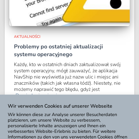
AKTUALNOŚCI
Problemy po ostatniej aktualizacji
systemu operacyjnego
Każdy, kto w ostatnich dniach zaktualizował swój
system operacyjny, mógł zauważyć, że aplikacja
NavShip nie wyświetla już nazw ulic i miejsc ani
znaczników (takich jak własna łódź). Niestety, nie
możemy naprawić tego błędu, gdyż jest
Dowiedz się więcej
Wir verwenden Cookies auf unserer Webseite
Wir können diese zur Analyse unserer Besucherdaten
platzieren, um unsere Website zu verbessern,
personalisierte Inhalte anzuzeigen und Ihnen ein
CproSoft GmbH 2016 – 2026
verbessertes Website-Erlebnis zu bieten. Für weitere
Informationen zu den von uns verwendeten Cookies öffnen
NavShip – Boot-Routenplaner