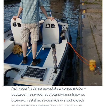
Aplikacja NavShip powstała z konieczności –
potrzeba niezawodnego planowania trasy po
głównych szlakach wodnych w środkowych