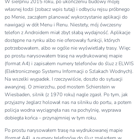
W sierpniu 2015 roku, po ukończeniu budowy mojej
własnej łodzi (zobacz wpis tutaj) i odbyciu rejsu próbnego
po Menie, zacząłem planować wykorzystanie aplikacji do
nawigacji w dół Menu i Renu. Niestety, mój ówczesny
telefon z Androidem miał zbyt słabą wydajność. Aplikacje
dostępne na rynku albo nie oferowały funkcji, których
potrzebowałem, albo w ogóle nie wyświetlały trasy. Więc
po prostu narysowałem trasę na wydrukowanej mapie
(format A4) i zapisałem numery telefonów do śluz z ELWIS
(Elektronicznego Systemu Informacji o Szlakach Wodnych).
Na wszelki wypadek. I rzeczywiście, doszło do sytuacji
awaryjnej. O zmierzchu, pod mostem Schierstein w
Wiesbaden, silnik (z 1970 roku) nagle zgasł. Po tym, jak
przyjazny żeglarz holował nas na silniku do portu, a potem
policja wodna wyciągnęła nas na pochylnię, wyprawa
dobiegła końca – przynajmniej w tym roku.
Po prostu narysowałem trasę na wydrukowanej mapie
(format A4), a numery telefonów do śluz znalazłem w