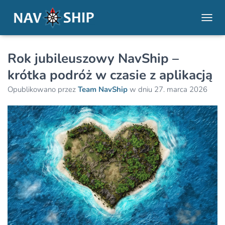
PRZE
Rok jubileuszowy NavShip –
krótka podróż w czasie z aplikacją
Opublikowano przez
Team NavShip
w dniu
27. marca 2026