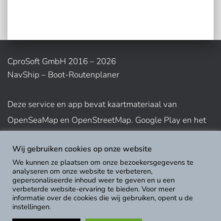
CproSoft GmbH 2016 – 2026
NavShip – Boot-Routenplaner
Deze service en app bevat kaartmateriaal van
OpenSeaMap en OpenStreetMap. Google Play en het
bijbehorende logo zijn handelsmerken van Google Inc.
Wij gebruiken cookies op onze website
App Store-logo is een handelsmerk van Apple Inc.
We kunnen ze plaatsen om onze bezoekersgegevens te
analyseren om onze website te verbeteren,
gepersonaliseerde inhoud weer te geven en u een
Gebruiksvoorwaarden weergeven
verbeterde website-ervaring te bieden. Voor meer
informatie over de cookies die wij gebruiken, opent u de
instellingen.