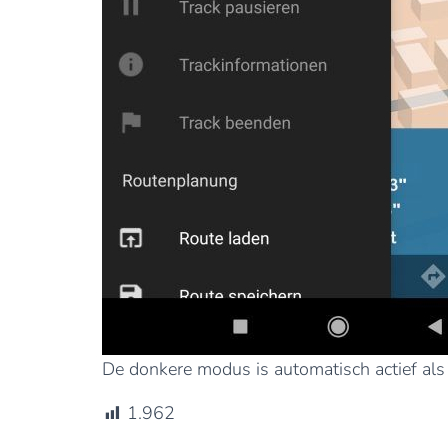
De donkere modus is automatisch actief als 
1.962