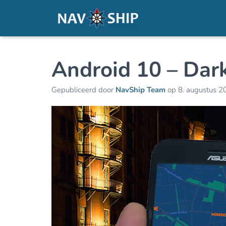
Android 10 – Da
Gepubliceerd door
NavShip Team
op
8. augustus 2