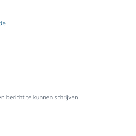
de
0 reacties
Geef een reactie
 bericht te kunnen schrijven.