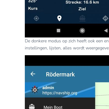
De donkere modus op zich heeft ook een ener
instellingen, lijsten, alles wordt weergege