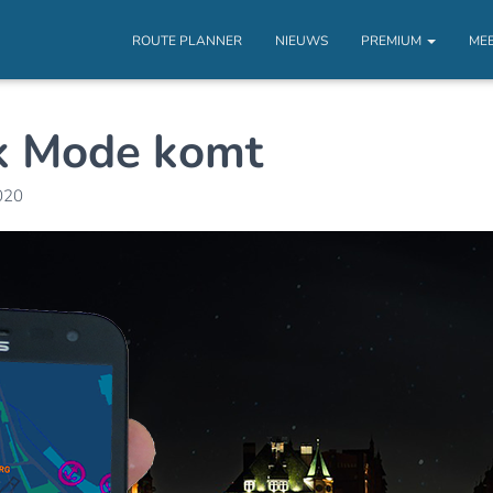
ROUTE PLANNER
NIEUWS
PREMIUM
ME
rk Mode komt
020