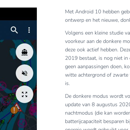
Met Android 10 hebben gebru
ontwerp en het nieuwe, don
Volgens een kleine studie v
voorkeur aan de donkere mod
deze ook actief hebben. Deze
2019 bestaat, is nog niet i
geen aanpassingen doen, kom
witte achtergrond of zwarte
is.
De donkere modus wordt vol
update van 8 augustus 202
nachtmodus (die kan worden g
batterijcapaciteit besparen 
energie wordt gebruikt voor