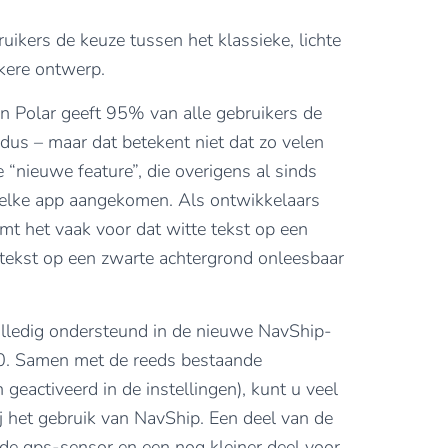
ikers de keuze tussen het klassieke, lichte
kere ontwerp.
an Polar geeft 95% van alle gebruikers de
us – maar dat betekent niet dat zo velen
 “nieuwe feature”, die overigens al sinds
n elke app aangekomen. Als ontwikkelaars
t het vaak voor dat witte tekst op een
 tekst op een zwarte achtergrond onleesbaar
ledig ondersteund in de nieuwe NavShip-
0. Samen met de reeds bestaande
eactiveerd in de instellingen), kunt u veel
bij het gebruik van NavShip. Een deel van de
 de gps-sensor en een nog kleiner deel voor