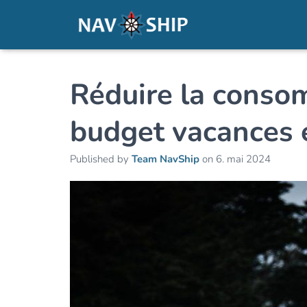
Réduire la conso
budget vacances 
Published by
Team NavShip
on
6. mai 2024