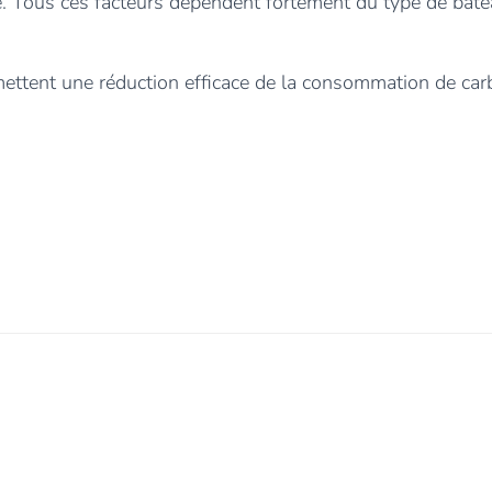
e. Tous ces facteurs dépendent fortement du type de bate
ttent une réduction efficace de la consommation de carbur
0 commentaire